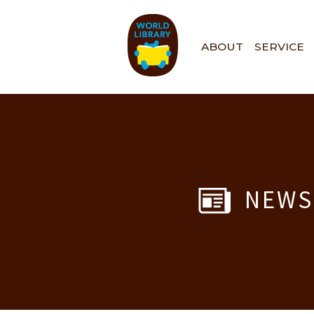
ペ
ー
ジ
ABOUT
SERVICE
の
先
頭
で
す
NEWS