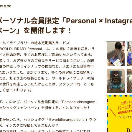
19.9.20
パーソナル会員限定「Personal × Insta
ペーン」を開催します！
ールドライブラリーの絵本定期購入サービス
WORLDLIBRARY Personal」は、この夏に２周年を迎え、サ
ビス開始以来、多くのお客様にご愛顧いただいております。
頃より、お客様からのご意見をサービス向上に生かし、配送
法の見直しやラインナップの拡充など、さまざまな改善を行
てまいりました。おかげさまで、多くのお客様にご継続をい
だき、お子さまの成長とともに、ワールドライブラリーの絵
の世界をお楽しみいただけることは、スタッフ一同、とても
しく思っております。
て、このたび、パーソナル会員限定の「Personal×Instagram
ッシュタグキャンペーン」を開催することとなりました！
本が届いたら、ハッシュタグ「＃worldlibrarypersonal」をつ
て、インスタに投稿してみませんか？
募の写真は、ワールドライブラリーの絵本が入っていれば、