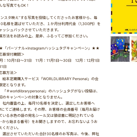
んな写真でもOK！
インスタ映え”する写真を投稿してくださったお客様から、毎
10名様を選ばせていただき、１か月分利用代金（1,300円）を
ャッシュバックさせていただきます。
募方法をお読みの上、是非、ふるってご参加ください。
★「パーソナル×Instagramハッシュタグキャンペーン」★★
応募受付期間＞
0月：10月1日～31日 11月：11月1日～30日 12月：12月1日
31日
応募方法＞
．絵本定期購入サービス「WORLDLIBRARY Personal」の会
限定となります。
．「＃worldlibrarypersonal」のハッシュタグがない投稿は、
回のキャンペーンの対象となりません。
．社内審査の上、毎月10名様を決定し、選出したお客様へ
Mにてご連絡します。その際、お客様の会員番号（毎月お届け
ている水色の袋の宛名シール又は領収書に明記されている
C-から始まる番号）をお聞きしますので、お忘れないようお
えください。
．選出させていただいた合計30名様のお写真は、今後、弊社