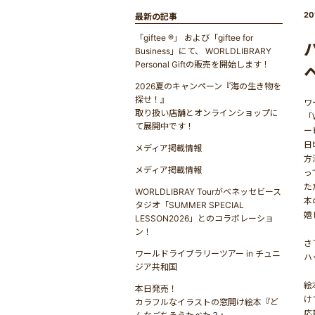
20
最新の記事
「giftee ®」 および「giftee for
Business」にて、 WORLDLIBRARY
Personal Giftの販売を開始します！
2026夏のキャンペーン『海の生き物を
探せ！』
ワ
取り扱い店舗とオンラインショップに
「
て展開中です！
ー
日
メディア掲載情報
方
メディア掲載情報
っ
た
WORLDLIBRAY Tourがベネッセビース
本
タジオ「SUMMER SPECIAL
嬉
LESSON2026」とのコラボレーショ
ン！
さ
ワールドライブラリーツアー in チュニ
ハ
ジア共和国
絵
本日発売！
け
カラフルなイラストの窓開け絵本『ど
応