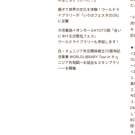
んなごちそうたべた？』
ど
親子で世界の文化を体験！ワールドラ
イブラリーが「いろはフェスタ2026」
“
に出展
月
キ
大垣書店イオンモールKYOTO店「会い
応
にゆける出版社フェス」
ワールドライブラリーも参加します！
★
日・チュニジア外交関係樹立70周年記
＜
念事業 WORLDLIBRARY Tour in チュ
1
ニジア共和国〜お話会＆スタンプラリ
～
ー〜を開催
＜
１
員
２
今
３
D
し
B
控
４