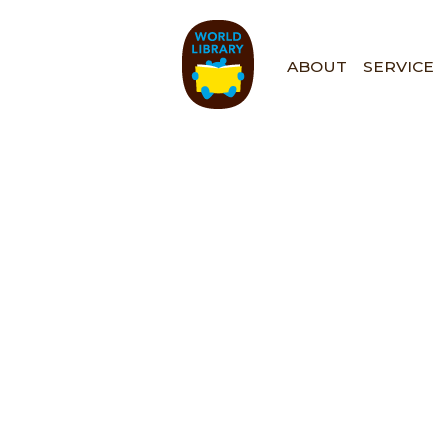
ペ
ー
ジ
ABOUT
SERVICE
の
先
頭
で
す